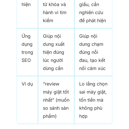
hiện
từ khóa và
giấu, cần
hành vi tìm
nghiên cứu
kiếm
để phát hiện
Ứng
Giúp nội
Giúp nội
dụng
dung xuất
dung chạm
trong
hiện đúng
đúng nỗi
SEO
lúc người
đau, tạo kết
dùng cần
nối cảm xúc
Ví dụ
“review
Lo lắng chọn
máy giặt tốt
sai máy giặt,
nhất” (muốn
tốn tiền mà
so sánh sản
không phù
phẩm)
hợp