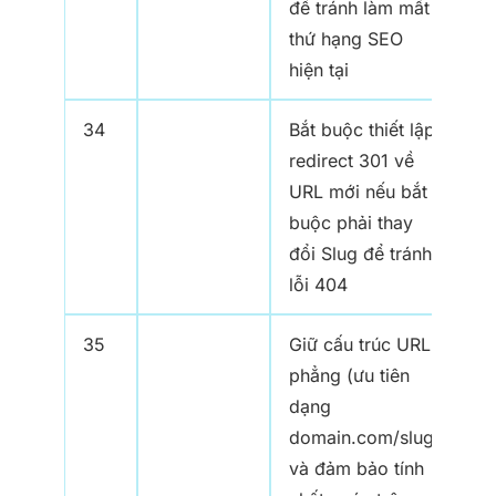
để tránh làm mất
thứ hạng SEO
hiện tại
34
Bắt buộc thiết lập
redirect 301 về
URL mới nếu bắt
buộc phải thay
đổi Slug để tránh
lỗi 404
35
Giữ cấu trúc URL
phẳng (ưu tiên
dạng
domain.com/slug)
và đảm bảo tính