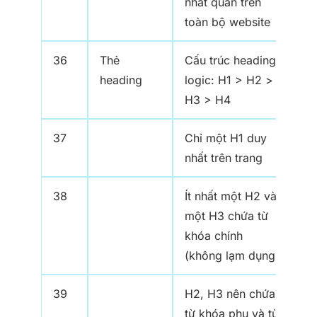
nhất quán trên
toàn bộ website
36
Thẻ
Cấu trúc heading
heading
logic: H1 > H2 >
H3 > H4
37
Chỉ một H1 duy
nhất trên trang
38
Ít nhất một H2 và
một H3 chứa từ
khóa chính
(không lạm dụng)
39
H2, H3 nên chứa
từ khóa phụ và từ