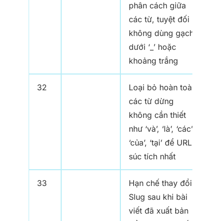
phân cách giữa
các từ, tuyệt đối
không dùng gạch
dưới ‘_’ hoặc
khoảng trắng
32
Loại bỏ hoàn toàn
các từ dừng
không cần thiết
như ‘và’, ‘là’, ‘các’,
‘của’, ‘tại’ để URL
súc tích nhất
33
Hạn chế thay đổi
Slug sau khi bài
viết đã xuất bản