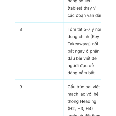
bảng số liệu
(tables) thay vì
các đoạn văn dài
8
Tóm tắt 5-7 ý nội
dung chính (Key
Takeaways) nổi
bật ngay ở phần
đầu bài viết để
người đọc dễ
dàng nắm bắt
9
Cấu trúc bài viết
mạch lạc với hệ
thống Heading
(H2, H3, H4)
logic và đặt theo