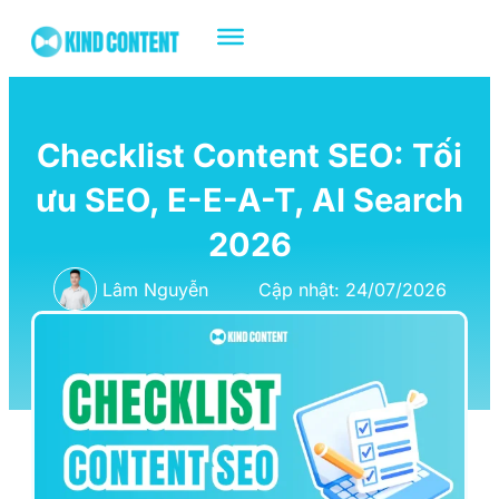
Checklist Content SEO: Tối
ưu SEO, E-E-A-T, AI Search
2026
Lâm Nguyễn
Cập nhật: 24/07/2026