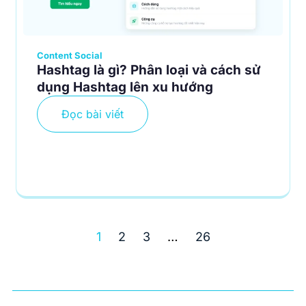
Content Social
Hashtag là gì? Phân loại và cách sử
dụng Hashtag lên xu hướng
Đọc bài viết
1
2
3
…
26