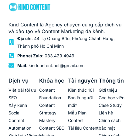
Kind Content là Agency chuyên cung cấp dịch vụ
và đào tạo về Content Marketing đa kênh.
Địa chỉ
: 44 Tạ Quang Bửu, Phường Chánh Hưng,
Thành phố Hồ Chí Minh
Phone/ Zalo
: 033.429.4949
Mail
: kindcontent.net@gmail.com
Dịch vụ
Khóa học
Tài nguyên
Thông tin
Viết bài tối ưu
Content
Kiến thức 101
Giới thiệu
SEO
Foundation
Bạn là người
Góc học viên
Xây kênh
Content
mới?
Case Study
Social
Strategy
Mẫu Plan
Liên hệ
Content
Mastery
Content
Chính sách
Automation
Content SEO
Tài liệu Content
bảo mật
Kịch bản Video
Mastery
Chính sách