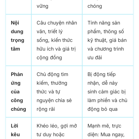
vững
chóng
Nội
Câu chuyện nhân
Tính năng sản
dung
văn, triết lý
phẩm, thông số
trọng
sống, kiến thức
kỹ thuật, giá bán
tâm
hữu ích và giá trị
và chương trình
cộng đồng
ưu đãi
Phản
Chủ động tìm
Bị động tiếp
ứng
kiếm, thưởng
nhận, dễ nảy
của
thức và tự
sinh cảm giác bị
công
nguyện chia sẻ
làm phiền và chủ
chúng
rộng rãi
động bỏ qua
Lời
Khéo léo, gợi mở
Mạnh mẽ, trực
kêu
tư duy hoặc
diện: Mua ngay,