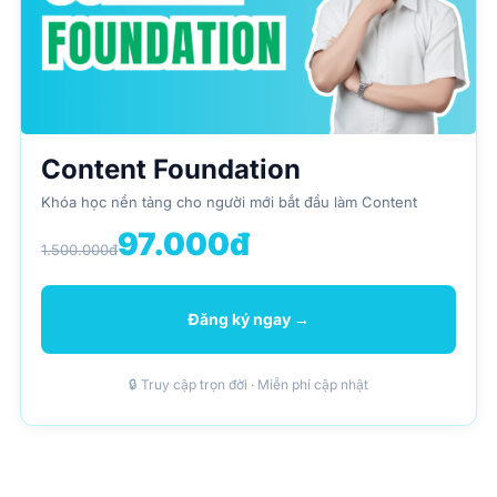
Content Foundation
Khóa học nền tảng cho người mới bắt đầu làm Content
97.000đ
1.500.000đ
Đăng ký ngay →
🔒 Truy cập trọn đời · Miễn phí cập nhật