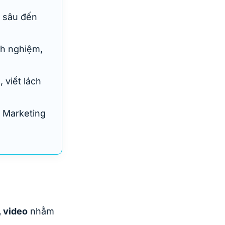
n sâu đến
nh nghiệm,
 viết lách
y Marketing
, video
nhằm