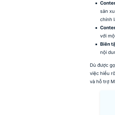
Conten
sản xu
chính 
Conten
với mộ
Biên t
nội du
Dù được gọi
việc hiểu r
và hỗ trợ M