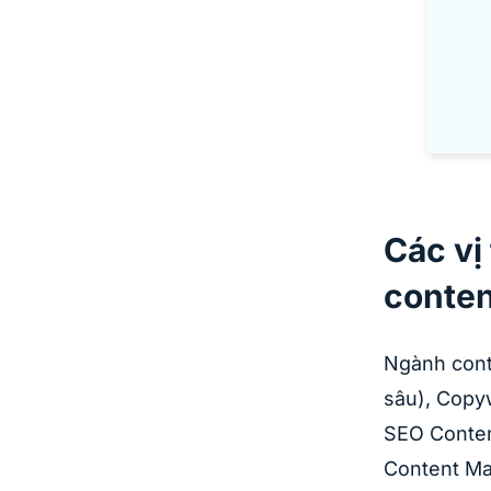
Các vị
conten
Ngành conte
sâu), Copyw
SEO Content
Content Man