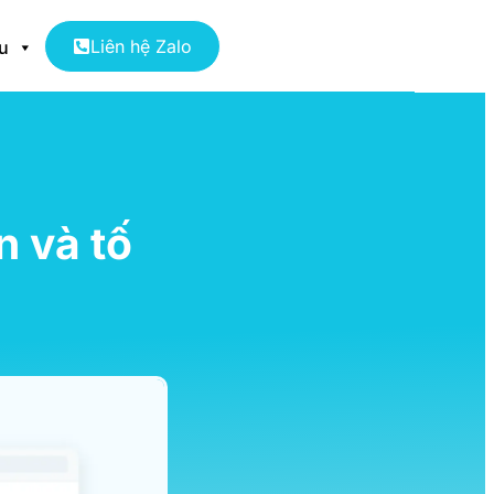
Liên hệ Zalo
ệu
n và tố