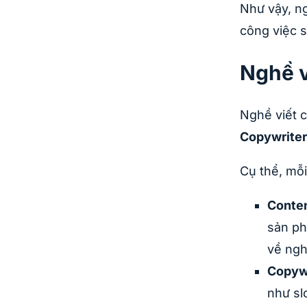
Như vậy, ng
công việc s
Nghề v
Nghề viết 
Copywriter
Cụ thể, mỗ
Conten
sản ph
về ngh
Copyw
như sl