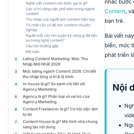
nhắc bước 
Nghề viết content còn được gọi là gì?
Các vị trí công việc phổ biến trong ngành
Content
, v
content
Thu nhập của người làm content hiện nay
bạn trẻ.
Tố chất cần có để làm content chuyên
nghiệp
Bài viết nà
Người mới cần rèn luyện kỹ năng gì để tiến
xa trong nghề content?
biến, mức t
Câu hỏi thường gặp
Kết luận
phát triển l
Lương Content Marketing: Mức Thu
2
Nhập Mới Nhất 2026
Mức lương ngành Content 2026: Chi tiết
3
thu nhập từng vị trí & lộ trình
In-house là gì? So sánh chi tiết với
Nội 
4
Agency Marketing
Agency là gì? Phân loại và vai trò của
5
Agency Marketing
Ngh
Content Freelancer là gì? Cơ hội việc làm
6
tự do
vid
Content House là gì? Mô hình nhà chung
7
Ngư
sáng tạo nội dung
Viết Content Kiếm Tiền: 10 Hình Thức