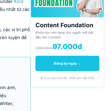
Founder
Kind
ều nhất từ các
Content Foundation
 các vị trí phổ
Khóa học nền tảng cho người mới bắt
 rèn luyện để
đầu làm Content
97.000đ
1.500.000đ
Đăng ký ngay →
🔒 Truy cập trọn đời · Miễn phí cập nhật
ình ảnh,
iệu
Writer,