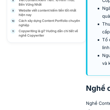
Cop
8
Bền Vững Nhất
Ngà
Website viết content kiếm tiền tốt nhất
9
hiện nay
quả
Cách xây dựng Content Portfolio chuyên
10
Thu
nghiệp
Copywriting là gì? Hướng dẫn chi tiết về
cấp
11
nghề Copywriter
Tố 
lin
Ngư
và 
Nghề c
Nghề Conte