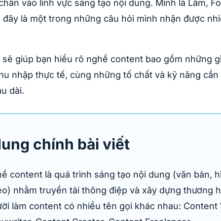
chân vào lĩnh vực sáng tạo nội dung. Mình là Lâm, 
à đây là một trong những câu hỏi mình nhận được nhi
y sẽ giúp bạn hiểu rõ nghề content bao gồm những gì,
hu nhập thực tế, cùng những tố chất và kỹ năng cần
âu dài.
dung chính bài viết
ề content là quá trình sáng tạo nội dung (văn bản, h
eo) nhằm truyền tải thông điệp và xây dựng thương h
ời làm content có nhiều tên gọi khác nhau: Content 