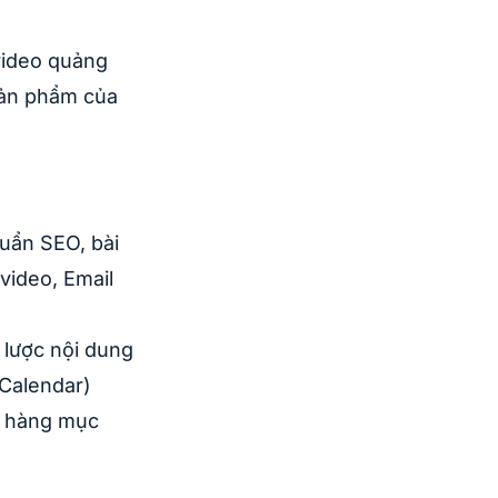
video quảng
 sản phẩm của
chuẩn SEO, bài
video, Email
 lược nội dung
 Calendar)
ch hàng mục