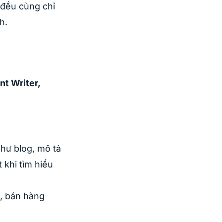
ì đều cùng chỉ
h.
t Writer,
như blog, mô tả
 khi tìm hiểu
c, bán hàng