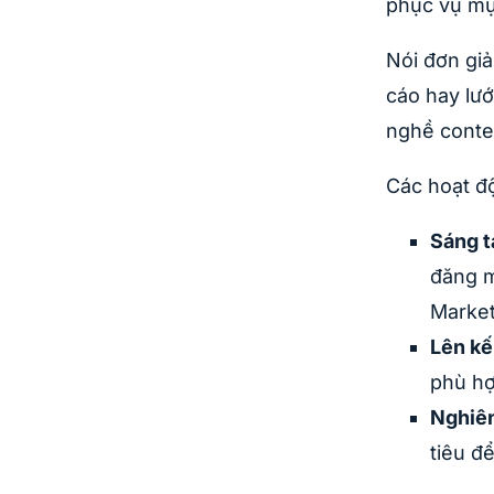
phục vụ mụ
Nói đơn gi
cáo hay lướ
nghề conte
Các hoạt đ
Sáng t
đăng m
Market
Lên kế
phù hợ
Nghiên
tiêu đ