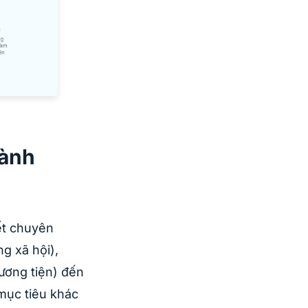
gành
iết chuyên
g xã hội),
ương tiện) đến
mục tiêu khác