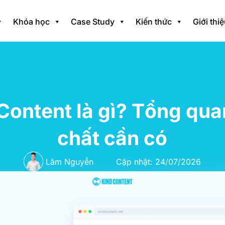
Khóa học
Case Study
Kiến thức
Giới thi
ontent là gì? Tổng qua
chất cần có
Lâm Nguyễn
Cập nhật: 24/07/2026