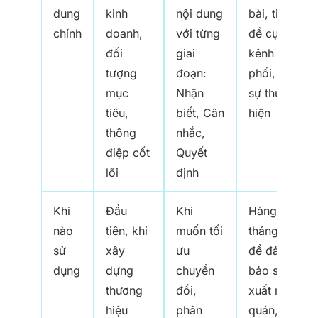
dung
kinh
nội dung
bài, tiêu
chính
doanh,
với từng
đề cụ thể,
đối
giai
kênh phân
tượng
đoạn:
phối, nhân
mục
Nhận
sự thực
tiêu,
biết, Cân
hiện
thông
nhắc,
điệp cốt
Quyết
lõi
định
Khi
Đầu
Khi
Hàng
nào
tiên, khi
muốn tối
tháng/tuần
sử
xây
ưu
để đảm
dụng
dựng
chuyển
bảo sản
thương
đổi,
xuất nhất
hiệu
phân
quán,