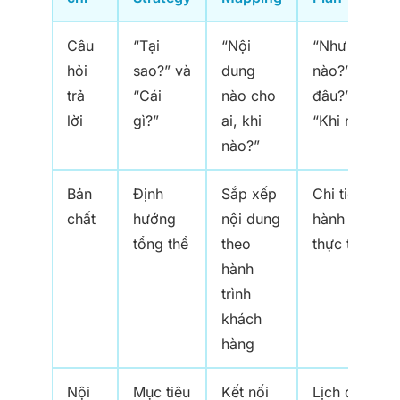
Câu
“Tại
“Nội
“Như thế
hỏi
sao?” và
dung
nào?”, “Ở
trả
“Cái
nào cho
đâu?”,
lời
gì?”
ai, khi
“Khi nào?”
nào?”
Bản
Định
Sắp xếp
Chi tiết
chất
hướng
nội dung
hành động
tổng thể
theo
thực thi
hành
trình
khách
hàng
Nội
Mục tiêu
Kết nối
Lịch đăng