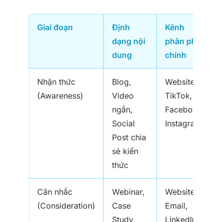
Giai đoạn
Định
Kênh
dạng nội
phân phối
dung
chính
Nhận thức
Blog,
Website,
(Awareness)
Video
TikTok,
ngắn,
Facebook,
Social
Instagram
Post chia
sẻ kiến
thức
Cân nhắc
Webinar,
Website,
(Consideration)
Case
Email,
Study,
LinkedIn,