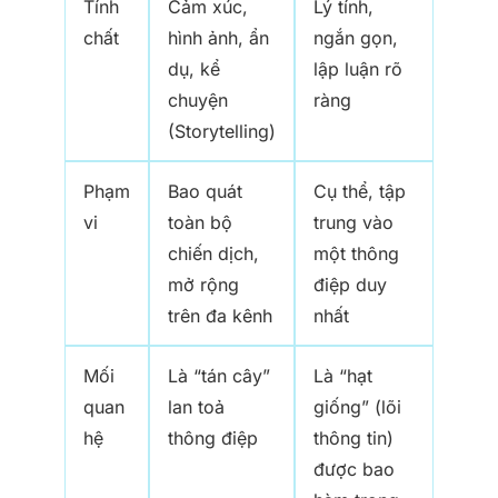
Tính
Cảm xúc,
Lý tính,
chất
hình ảnh, ẩn
ngắn gọn,
dụ, kể
lập luận rõ
chuyện
ràng
(Storytelling)
Phạm
Bao quát
Cụ thể, tập
vi
toàn bộ
trung vào
chiến dịch,
một thông
mở rộng
điệp duy
trên đa kênh
nhất
Mối
Là “tán cây”
Là “hạt
quan
lan toả
giống” (lõi
hệ
thông điệp
thông tin)
được bao