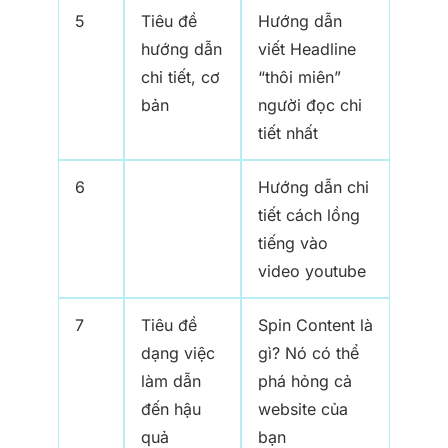
5
Tiêu đề
Hướng dẫn
hướng dẫn
viết Headline
chi tiết, cơ
“thôi miên”
bản
người đọc chi
tiết nhất
6
Hướng dẫn chi
tiết cách lồng
tiếng vào
video youtube
7
Tiêu đề
Spin Content là
dạng việc
gì? Nó có thể
làm dẫn
phá hỏng cả
đến hậu
website của
quả
bạn