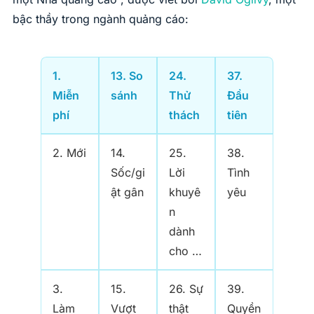
bậc thầy trong ngành quảng cáo:
1.
13. So
24.
37.
Miễn
sánh
Thử
Đầu
phí
thách
tiên
2. Mới
14.
25.
38.
Sốc/gi
Lời
Tình
ật gân
khuyê
yêu
n
dành
cho …
3.
15.
26. Sự
39.
Làm
Vượt
thật
Quyền