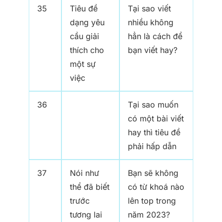
35
Tiêu đề
Tại sao viết
dạng yêu
nhiều không
cầu giải
hẳn là cách để
thích cho
bạn viết hay?
một sự
việc
36
Tại sao muốn
có một bài viết
hay thì tiêu đề
phải hấp dẫn
37
Nói như
Bạn sẽ không
thể đã biết
có từ khoá nào
trước
lên top trong
tương lai
năm 2023?