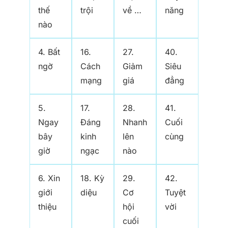
thế
trội
về …
năng
nào
4. Bất
16.
27.
40.
ngờ
Cách
Giảm
Siêu
mạng
giá
đẳng
5.
17.
28.
41.
Ngay
Đáng
Nhanh
Cuối
bây
kinh
lên
cùng
giờ
ngạc
nào
6. Xin
18. Kỳ
29.
42.
giới
diệu
Cơ
Tuyệt
thiệu
hội
vời
cuối