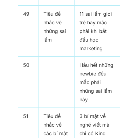
49
Tiêu đề
11 sai lầm giới
nhắc về
trẻ hay mắc
những sai
phải khi bắt
lầm
đầu học
marketing
50
Hầu hết những
newbie đều
mắc phải
những sai lầm
này
51
Tiêu đề
3 bí mật về
nhắc về
nghề viết mà
các bí mật
chỉ có Kind