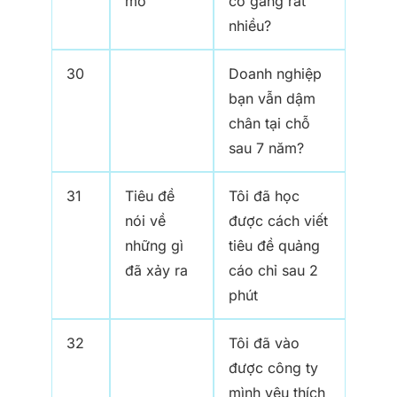
mò
cố gắng rất
nhiều?
30
Doanh nghiệp
bạn vẫn dậm
chân tại chỗ
sau 7 năm?
31
Tiêu đề
Tôi đã học
nói về
được cách viết
những gì
tiêu đề quảng
đã xảy ra
cáo chỉ sau 2
phút
32
Tôi đã vào
được công ty
mình yêu thích