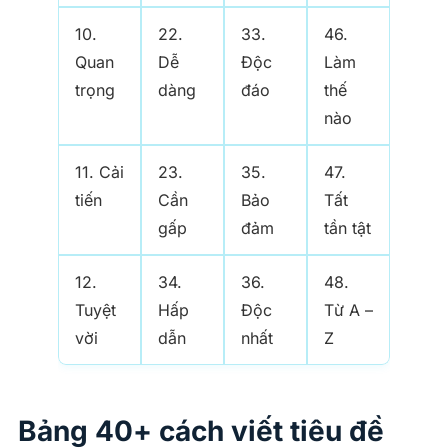
10.
22.
33.
46.
Quan
Dễ
Độc
Làm
trọng
dàng
đáo
thế
nào
11. Cải
23.
35.
47.
tiến
Cần
Bảo
Tất
gấp
đảm
tần tật
12.
34.
36.
48.
Tuyệt
Hấp
Độc
Từ A –
vời
dẫn
nhất
Z
Bảng 40+ cách viết tiêu đề