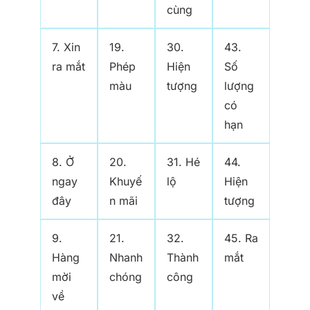
cùng
7. Xin
19.
30.
43.
ra mắt
Phép
Hiện
Số
màu
tượng
lượng
có
hạn
8. Ở
20.
31. Hé
44.
ngay
Khuyế
lộ
Hiện
đây
n mãi
tượng
9.
21.
32.
45. Ra
Hàng
Nhanh
Thành
mắt
mời
chóng
công
về