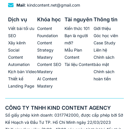
Mail
: kindcontent.net@gmail.com
Dịch vụ
Khóa học
Tài nguyên
Thông tin
Viết bài tối ưu
Content
Kiến thức 101
Giới thiệu
SEO
Foundation
Bạn là người
Góc học viên
Xây kênh
Content
mới?
Case Study
Social
Strategy
Mẫu Plan
Liên hệ
Content
Mastery
Content
Chính sách
Automation
Content SEO
Tài liệu Content
bảo mật
Kịch bản Video
Mastery
Chính sách
Thiết kế
AI Content
hoàn tiền
Landing Page
Mastery
CÔNG TY TNHH KIND CONTENT AGENCY
Số giấy phép kinh doanh: 0317742000, được cấp phép bởi Sở
Kế Hoạch và Đầu Tư TP. Hồ Chí Minh ngày 22/03/2023