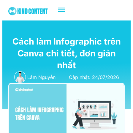
Cách làm Infographic trên
Canva chi tiết, đơn giản
nhất
Lâm Nguyễn
Cập nhật: 24/07/2026