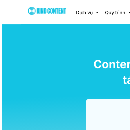
Dịch vụ
Quy trình
Conten
t