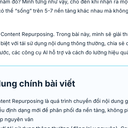
nằm đó? Mình từng như vậy, cho đến khi nhận ra một 
có thể “sống” trên 5-7 nền tảng khác nhau mà không
 Content Repurposing. Trong bài này, mình sẽ giải th
biệt với tái sử dụng nội dung thông thường, chia sẻ 
ước, các công cụ AI hỗ trợ và cách đo lường hiệu quả
dung chính bài viết
tent Repurposing là quá trình chuyển đổi nội dung 
ều định dạng mới để phân phối đa nền tảng, không p
p nguyên văn