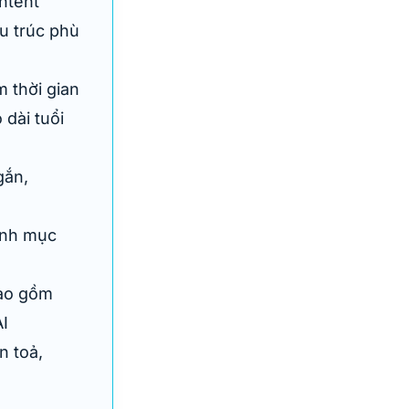
ntent
u trúc phù
 thời gian
 dài tuổi
gắn,
ịnh mục
bao gồm
AI
n toả,