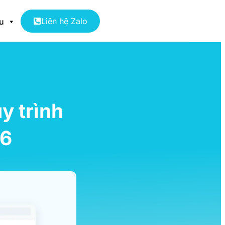
Liên hệ Zalo
ệu
y trình
26