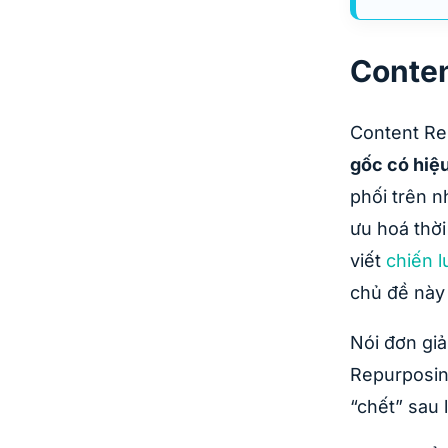
Conten
Content Re
gốc có hiệu
phối trên n
ưu hoá thời
viết
chiến 
chủ đề này 
Nói đơn giả
Repurposing
“chết” sau 