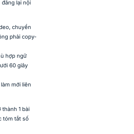
 đăng lại nội
video, chuyển
ông phải copy-
hù hợp ngữ
dưới 60 giây
làm mới liên
 thành 1 bài
c tóm tắt số