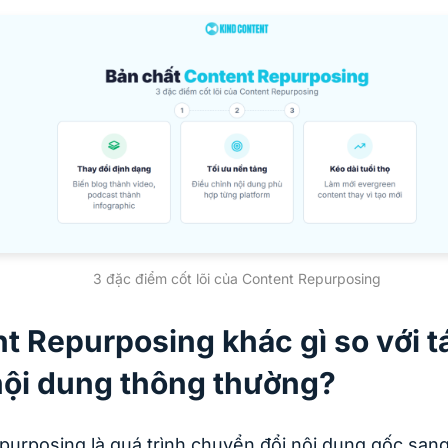
3 đặc điểm cốt lõi của Content Repurposing
t Repurposing khác gì so với tá
ội dung thông thường?
purposing là quá trình chuyển đổi nội dung gốc san