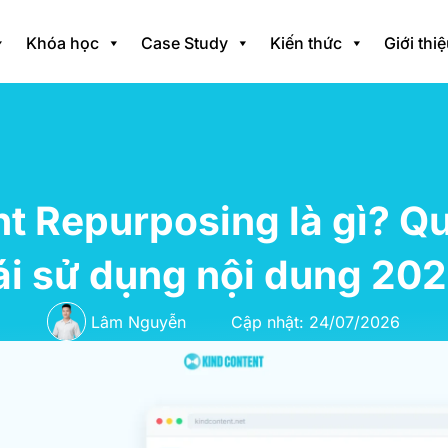
Khóa học
Case Study
Kiến thức
Giới thi
t Repurposing là gì? Qu
ái sử dụng nội dung 20
Lâm Nguyễn
Cập nhật: 24/07/2026