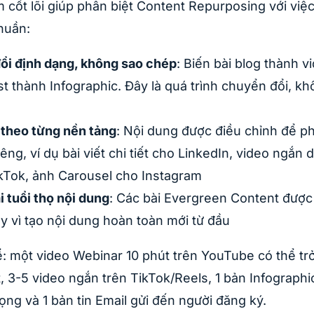
 cốt lõi giúp phân biệt Content Repurposing với việc
huần:
ổi định dạng, không sao chép
: Biến bài blog thành 
t thành Infographic. Đây là quá trình chuyển đổi, kh
 theo từng nền tảng
: Nội dung được điều chỉnh để p
êng, ví dụ bài viết chi tiết cho LinkedIn, video ngắn 
kTok, ảnh Carousel cho Instagram
i tuổi thọ nội dung
: Các bài Evergreen Content được 
ay vì tạo nội dung hoàn toàn mới từ đầu
ể: một video Webinar 10 phút trên YouTube có thể trở
ết, 3-5 video ngắn trên TikTok/Reels, 1 bản Infographi
rọng và 1 bản tin Email gửi đến người đăng ký.