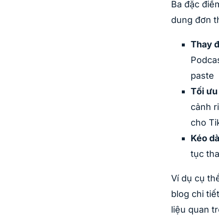
Ba đặc điểm
dung đơn t
Thay đ
Podcas
paste
Tối ưu
cảnh ri
cho Ti
Kéo dà
tục th
Ví dụ cụ th
blog chi ti
liệu quan t