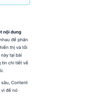
ột nội dung
 nhau để phân
iển thị và tối
này tại bài
in chi tiết về
i.
n sâu, Content
 vì để nó