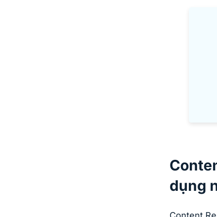
Conten
dụng n
Content Re