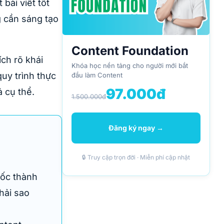
bài viết tốt
 cần sáng tạo
Content Foundation
ích rõ khái
Khóa học nền tảng cho người mới bắt
quy trình thực
đầu làm Content
97.000đ
 cụ thể.
1.500.000đ
Đăng ký ngay →
🔒 Truy cập trọn đời · Miễn phí cập nhật
gốc thành
hải sao