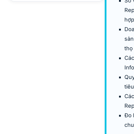
So 
Rep
hợp
Doa
sản
thọ
Các
Inf
Quy
tiê
Các
Rep
Đo 
chu