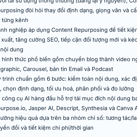
với tái sử dụng thông thường (đăng lại y nguyên), Co
urposing đòi hỏi thay đổi định dạng, giọng văn và cấ
 từng kênh
nh nghiệp áp dụng Content Repurposing để tiết kiệm
 xuất, tăng cường SEO, tiếp cận đối tượng mới và kéo
 nội dung
 hình thức phổ biến gồm chuyển blog thành video n
ographic, Carousel, bản tin Email và Podcast
 trình chuẩn gồm 6 bước: kiểm toán nội dung, xác đ
u, chọn định dạng, tối ưu hoá, phân phối và đo lường
 công cụ AI hàng đầu hỗ trợ tái mục đích nội dung 
urpose.io, Jasper AI, Descript, Synthesia và Canva 
lường hiệu quả dựa trên ba nhóm chỉ số: tương tác/la
yển đổi và tiết kiệm chi phí/thời gian