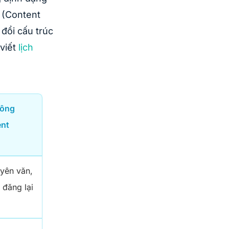
 (Content
đổi cấu trúc
 viết
lịch
hông
ent
uyên văn,
 đăng lại