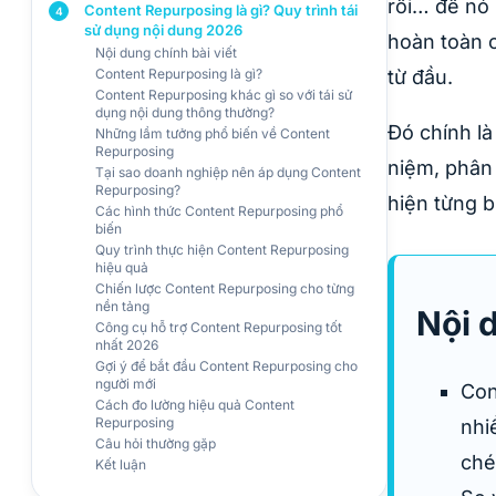
rồi… để nó 
Content Repurposing là gì? Quy trình tái
4
sử dụng nội dung 2026
hoàn toàn 
Nội dung chính bài viết
Content Repurposing là gì?
từ đầu.
Content Repurposing khác gì so với tái sử
dụng nội dung thông thường?
Đó chính là
Những lầm tưởng phổ biến về Content
Repurposing
niệm, phân 
Tại sao doanh nghiệp nên áp dụng Content
Repurposing?
hiện từng b
Các hình thức Content Repurposing phổ
biến
Quy trình thực hiện Content Repurposing
hiệu quả
Chiến lược Content Repurposing cho từng
nền tảng
Nội 
Công cụ hỗ trợ Content Repurposing tốt
nhất 2026
Gợi ý để bắt đầu Content Repurposing cho
người mới
Con
Cách đo lường hiệu quả Content
Repurposing
nhi
Câu hỏi thường gặp
ché
Kết luận