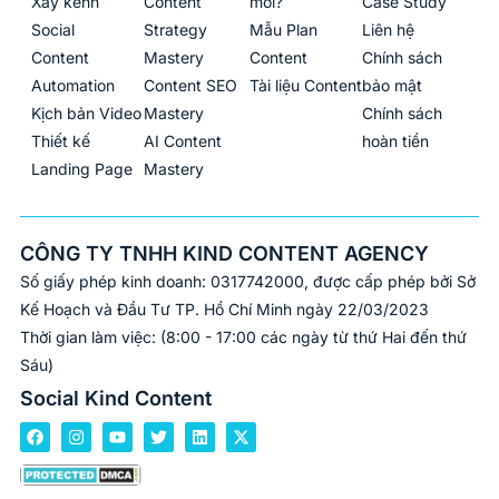
Xây kênh
Content
mới?
Case Study
Social
Strategy
Mẫu Plan
Liên hệ
Content
Mastery
Content
Chính sách
Automation
Content SEO
Tài liệu Content
bảo mật
Kịch bản Video
Mastery
Chính sách
Thiết kế
AI Content
hoàn tiền
Landing Page
Mastery
CÔNG TY TNHH KIND CONTENT AGENCY
Số giấy phép kinh doanh: 0317742000, được cấp phép bởi Sở
Kế Hoạch và Đầu Tư TP. Hồ Chí Minh ngày 22/03/2023
Thời gian làm việc: (8:00 - 17:00 các ngày từ thứ Hai đến thứ
Sáu)
Social Kind Content