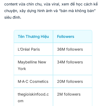
content vừa chỉn chu, vừa viral, xem để học cách kể
chuyện, xây dựng hình ảnh và “bán mà không bán”
siêu đỉnh.
Tên Thương Hiệu
Followers
L’Oréal Paris
36M followers
Maybelline New
34M followers
York
M·A·C Cosmetics
20M followers
thegioiskinfood.c
2M followers
om