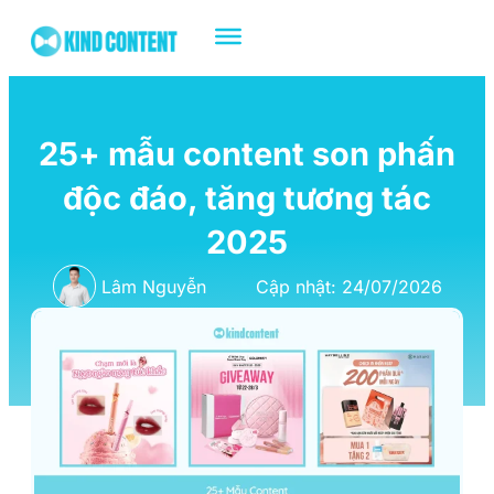
25+ mẫu content son phấn
độc đáo, tăng tương tác
2025
Lâm Nguyễn
Cập nhật: 24/07/2026