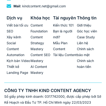
Mail
: kindcontent.net@gmail.com
Dịch vụ
Khóa học
Tài nguyên
Thông tin
Viết bài tối ưu
Content
Kiến thức 101
Giới thiệu
SEO
Foundation
Bạn là người
Góc học viên
Xây kênh
Content
mới?
Case Study
Social
Strategy
Mẫu Plan
Liên hệ
Content
Mastery
Content
Chính sách
Automation
Content SEO
Tài liệu Content
bảo mật
Kịch bản Video
Mastery
Chính sách
Thiết kế
AI Content
hoàn tiền
Landing Page
Mastery
CÔNG TY TNHH KIND CONTENT AGENCY
Số giấy phép kinh doanh: 0317742000, được cấp phép bởi Sở
Kế Hoạch và Đầu Tư TP. Hồ Chí Minh ngày 22/03/2023