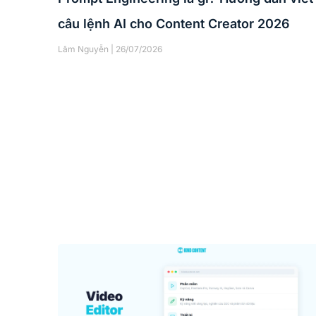
câu lệnh AI cho Content Creator 2026
Lâm Nguyễn
26/07/2026