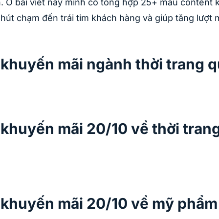
n. Ở bài viết này mình có tổng hợp 25+ mẫu content
 hút chạm đến trái tim khách hàng và giúp tăng lượt
khuyến mãi ngành thời trang 
khuyến mãi 20/10 về thời trang
 khuyến mãi 20/10 về mỹ phẩm