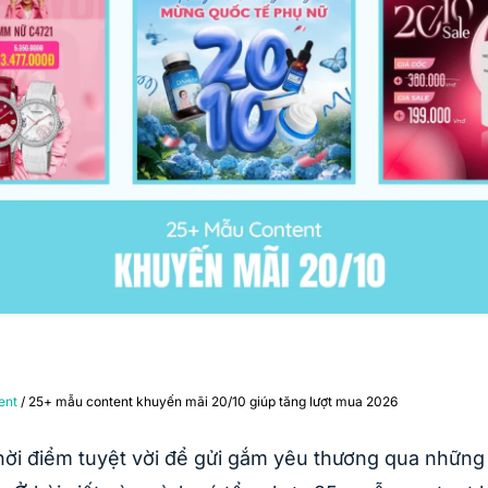
ent
/ 25+ mẫu content khuyến mãi 20/10 giúp tăng lượt mua 2026
 thời điểm tuyệt vời để gửi gắm yêu thương qua nhữn