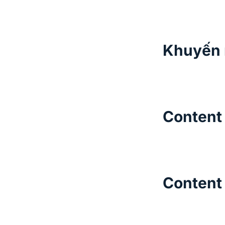
Khuyến 
Content
Content