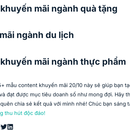
 khuyến mãi ngành quà tặng
mãi ngành du lịch
 khuyến mãi ngành thực phẩm
5+ mẫu content khuyến mãi 20/10 này sẽ giúp bạn tạ
 và đạt được mục tiêu doanh số như mong đợi. Hãy t
 quên chia sẻ kết quả với mình nhé! Chúc bạn sáng 
g thu hút độc đáo!