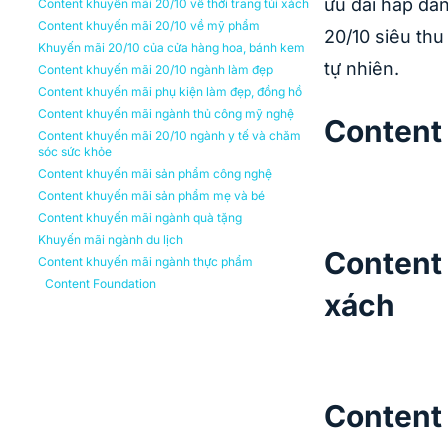
ưu đãi hấp dẫ
Content khuyến mãi 20/10 về thời trang túi xách
Content khuyến mãi 20/10 về mỹ phẩm
20/10 siêu thu
Khuyến mãi 20/10 của cửa hàng hoa, bánh kem
tự nhiên.
Content khuyến mãi 20/10 ngành làm đẹp
Content khuyến mãi phụ kiện làm đẹp, đồng hồ
Content khuyến mãi ngành thủ công mỹ nghệ
Content 
Content khuyến mãi 20/10 ngành y tế và chăm
sóc sức khỏe
Content khuyến mãi sản phẩm công nghệ
Content khuyến mãi sản phẩm mẹ và bé
Content khuyến mãi ngành quà tặng
Khuyến mãi ngành du lịch
Content 
Content khuyến mãi ngành thực phẩm
Content Foundation
xách
Content