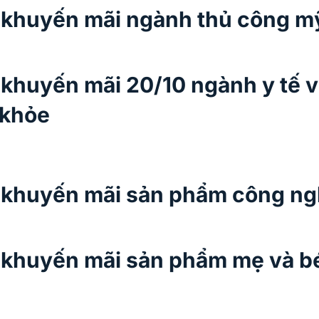
 khuyến mãi ngành thủ công 
 khuyến mãi 20/10 ngành y tế 
 khỏe
 khuyến mãi sản phẩm công n
 khuyến mãi sản phẩm mẹ và b