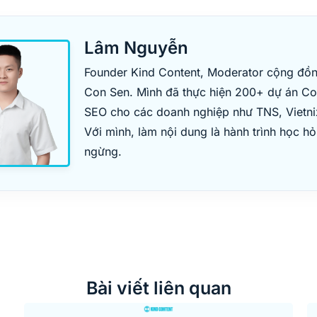
Lâm Nguyễn
Founder Kind Content, Moderator cộng đồ
Con Sen. Mình đã thực hiện 200+ dự án Co
SEO cho các doanh nghiệp như TNS, Vietnix
Với mình, làm nội dung là hành trình học h
ngừng.
Bài viết liên quan