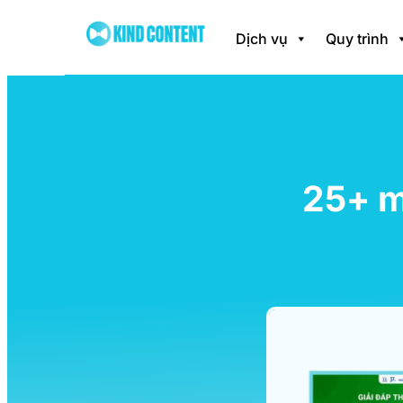
Dịch vụ
Quy trình
25+ m