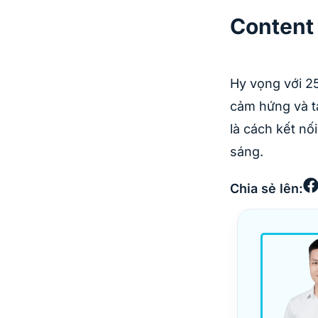
Content 
Hy vọng với 2
cảm hứng và 
là cách kết nố
sáng.
Chia sẻ lên: