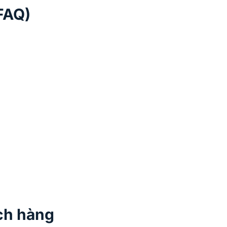
FAQ)
n
ch hàng