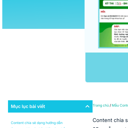
Trang chủ
/
Mẫu Cont
Mục lục bài viết
Content chia s
Content chia sẻ dạng hướng dẫn