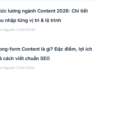
ức lương ngành Content 2026: Chi tiết
hu nhập từng vị trí & lộ trình
âm Nguyễn
25/07/2026
ong-form Content là gì? Đặc điểm, lợi ích
à cách viết chuẩn SEO
âm Nguyễn
21/07/2026