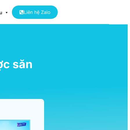
Liên hệ Zalo
ệu
ợc săn