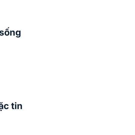
 sống
ặc tin