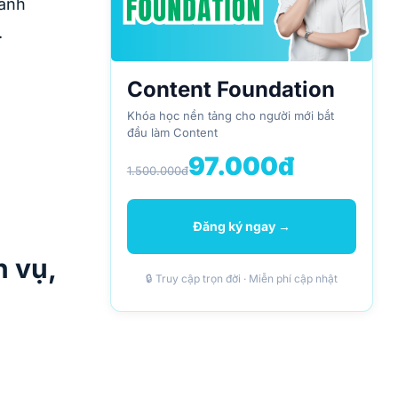
gành
.
Content Foundation
Khóa học nền tảng cho người mới bắt
đầu làm Content
97.000đ
1.500.000đ
Đăng ký ngay →
h vụ,
🔒 Truy cập trọn đời · Miễn phí cập nhật