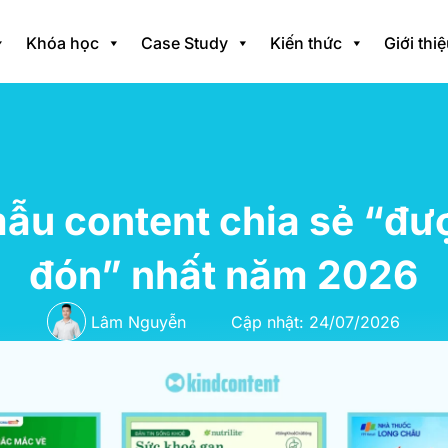
Khóa học
Case Study
Kiến thức
Giới thi
ẫu content chia sẻ “đư
đón” nhất năm 2026
Lâm Nguyễn
Cập nhật: 24/07/2026