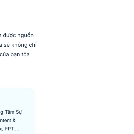
ìm được nguồn
a sẻ không chỉ
 của bạn tỏa
ng Tâm Sự
ntent &
, FPT,...