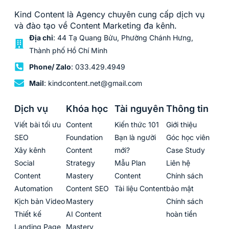
Kind Content là Agency chuyên cung cấp dịch vụ
và đào tạo về Content Marketing đa kênh.
Địa chỉ
: 44 Tạ Quang Bửu, Phường Chánh Hưng,
Thành phố Hồ Chí Minh
Phone/ Zalo
: 033.429.4949
Mail
: kindcontent.net@gmail.com
Dịch vụ
Khóa học
Tài nguyên
Thông tin
Viết bài tối ưu
Content
Kiến thức 101
Giới thiệu
SEO
Foundation
Bạn là người
Góc học viên
Xây kênh
Content
mới?
Case Study
Social
Strategy
Mẫu Plan
Liên hệ
Content
Mastery
Content
Chính sách
Automation
Content SEO
Tài liệu Content
bảo mật
Kịch bản Video
Mastery
Chính sách
Thiết kế
AI Content
hoàn tiền
Landing Page
Mastery